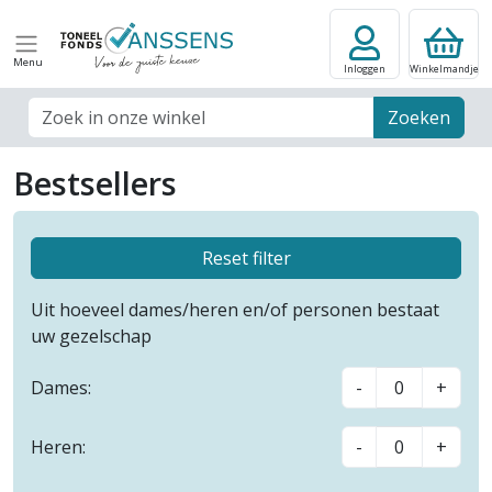
Menu
Inloggen
Winkelmandje
Zoek veld
Zoeken
Bestsellers
Reset filter
Uit hoeveel dames/heren en/of personen bestaat
uw gezelschap
Dames:
-
+
Heren:
-
+