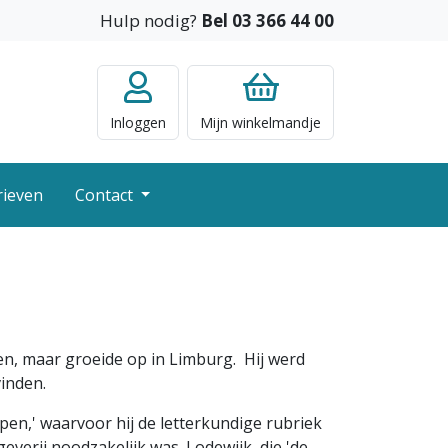
Hulp nodig?
Bel 03 366 44 00
Inloggen
Mijn
winkelmandje
rieven
Contact
en, maar groeide op in Limburg. Hij werd
vinden.
en,' waarvoor hij de letterkundige rubriek
verij noodzakelijk was. Lodewijk, die 'de