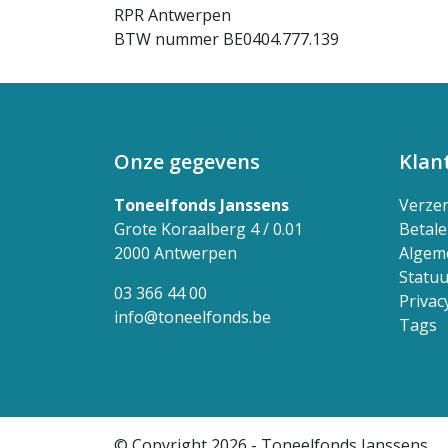
RPR Antwerpen
BTW nummer BE0404.777.139
Onze gegevens
Klan
Toneelfonds Janssens
Verze
Grote Koraalberg 4 / 0.01
Betal
2000 Antwerpen
Algem
Statuu
03 366 44 00
Privac
info@toneelfonds.be
Tags
© Copyright 2026 - Toneelfonds Janssens