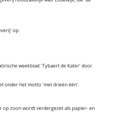
erij' op.
irische weekblad 'Tybaert de Kater' door
et onder het motto 'met drieën één'.
er op zoon wordt verdergezet als papier- en