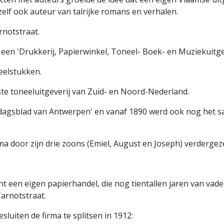
lf ook auteur van talrijke romans en verhalen.
arnotstraat.
e een 'Drukkerij, Papierwinkel, Toneel- Boek- en Muziekuitgev
eelstukken.
kste toneeluitgeverij van Zuid- en Noord-Nederland.
agsblad van Antwerpen' en vanaf 1890 werd ook nog het sat
ma door zijn drie zoons (Emiel, August en Joseph) verdergez
nt een eigen papierhandel, die nog tientallen jaren van vad
arnotstraat.
luiten de firma te splitsen in 1912: