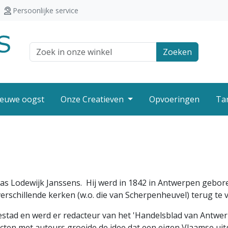
Persoonlijke service
Zoek veld
Zoeken
euwe oogst
Onze Creatieven
Opvoeringen
Ta
was Lodewijk Janssens. Hij werd in 1842 in Antwerpen gebor
erschillende kerken (w.o. die van Scherpenheuvel) terug te 
stad en werd er redacteur van het 'Handelsblad van Antwerp
ten met auteurs groeide de idee dat een eigen Vlaamse uitge