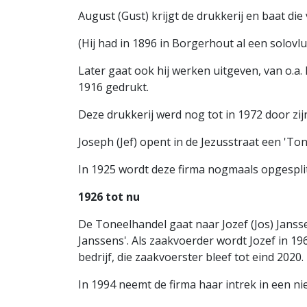
August (Gust) krijgt de drukkerij en baat die 
(Hij had in 1896 in Borgerhout al een solovl
Later gaat ook hij werken uitgeven, van o.a.
1916 gedrukt.
Deze drukkerij werd nog tot in 1972 door zi
Joseph (Jef) opent in de Jezusstraat een 'To
In 1925 wordt deze firma nogmaals opgesplit
1926 tot nu
De Toneelhandel gaat naar Jozef (Jos) Janss
Janssens'. Als zaakvoerder wordt Jozef in 196
bedrijf, die zaakvoerster bleef tot eind 2020.
In 1994 neemt de firma haar intrek in een n