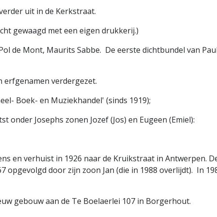
verder uit in de Kerkstraat.
ucht gewaagd met een eigen drukkerij.)
 Pol de Mont, Maurits Sabbe. De eerste dichtbundel van Paul
jn erfgenamen verdergezet.
neel- Boek- en Muziekhandel' (sinds 1919);
st onder Josephs zonen Jozef (Jos) en Eugeen (Emiel):
ens en verhuist in 1926 naar de Kruikstraat in Antwerpen. D
7 opgevolgd door zijn zoon Jan (die in 1988 overlijdt). In 1
ieuw gebouw aan de Te Boelaerlei 107 in Borgerhout.