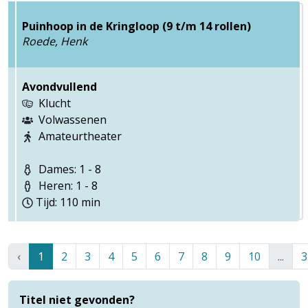
Puinhoop in de Kringloop (9 t/m 14 rollen)
Roede, Henk
Avondvullend
Klucht
Volwassenen
Amateurtheater
Dames: 1 - 8
Heren: 1 - 8
Tijd: 110 min
‹
1
2
3
4
5
6
7
8
9
10
...
3
Titel niet gevonden?