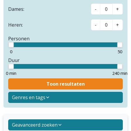
Dames:
-
+
Heren:
-
+
Personen
0
50
Duur
0 min
240 min
Toon resultaten
Genres en tags
Geavanceerd zoeken