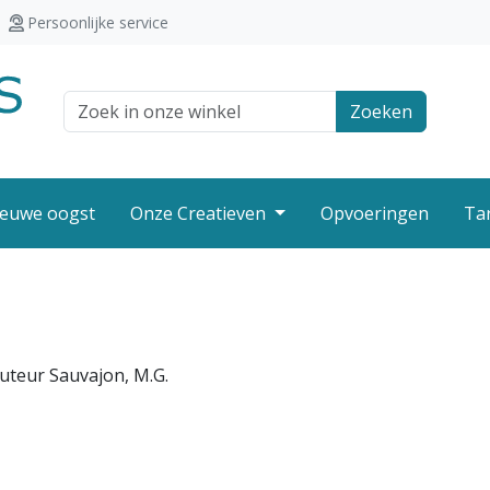
Persoonlijke service
Zoek veld
Zoeken
euwe oogst
Onze Creatieven
Opvoeringen
Ta
uteur Sauvajon, M.G.