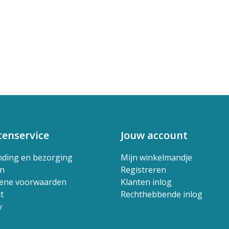
tenservice
Jouw account
nding en bezorging
Mijn winkelmandje
en
Registreren
ene voorwaarden
Klanten inlog
t
Rechthebbende inlog
y