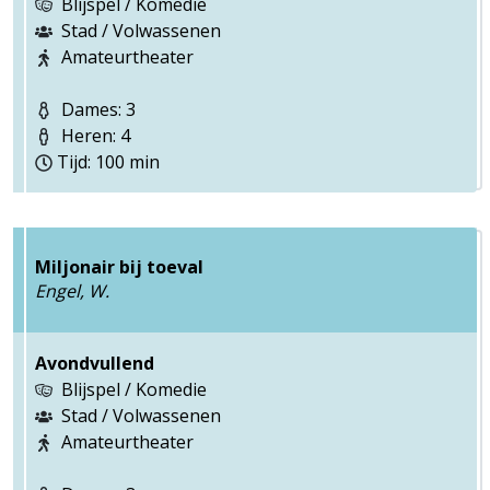
Blijspel / Komedie
Stad / Volwassenen
Amateurtheater
Dames: 3
Heren: 4
Tijd: 100 min
Miljonair bij toeval
Engel, W.
Avondvullend
Blijspel / Komedie
Stad / Volwassenen
Amateurtheater