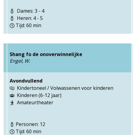
Dames: 3 - 4
Heren: 4 - 5
Tijd: 60 min
Shang fo de onoverwinnelijke
Engel, W.
Avondvullend
Kindertoneel / Volwassenen voor kinderen
Kinderen (6-12 jaar)
Amateurtheater
Personen: 12
Tijd: 60 min