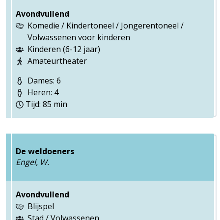
Avondvullend
Komedie / Kindertoneel / Jongerentoneel /
Volwassenen voor kinderen
Kinderen (6-12 jaar)
Amateurtheater
Dames: 6
Heren: 4
Tijd: 85 min
De weldoeners
Engel, W.
Avondvullend
Blijspel
Stad / Volwassenen