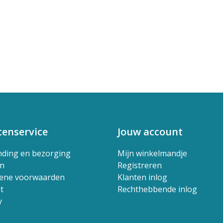
tenservice
Jouw account
nding en bezorging
Mijn winkelmandje
en
Registreren
ene voorwaarden
Klanten inlog
t
Rechthebbende inlog
y