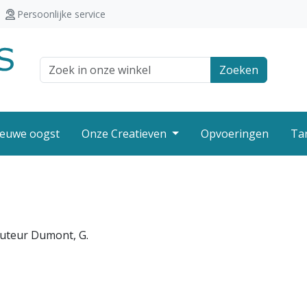
Persoonlijke service
Zoek veld
Zoeken
euwe oogst
Onze Creatieven
Opvoeringen
Ta
Auteur Dumont, G.