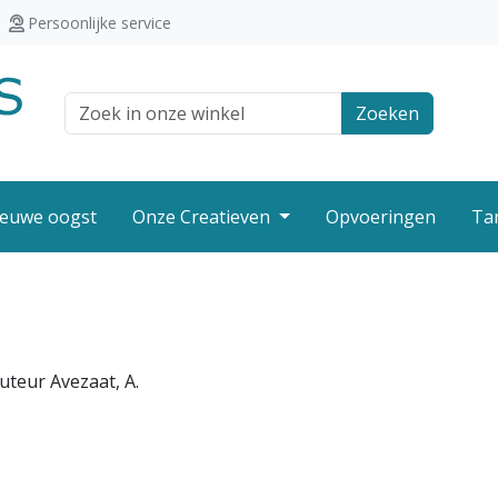
Persoonlijke service
Zoek veld
Zoeken
euwe oogst
Onze Creatieven
Opvoeringen
Ta
uteur Avezaat, A.