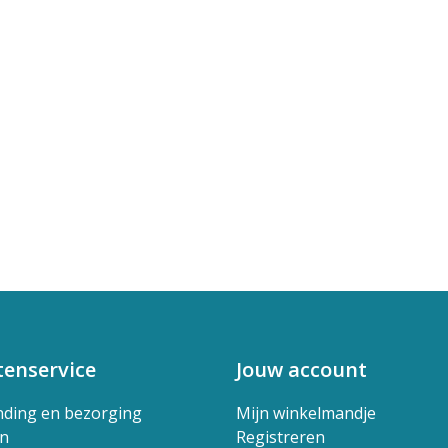
tenservice
Jouw account
nding en bezorging
Mijn winkelmandje
en
Registreren