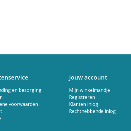
tenservice
Jouw account
nding en bezorging
Mijn winkelmandje
en
Registreren
ene voorwaarden
Klanten inlog
t
Rechthebbende inlog
y