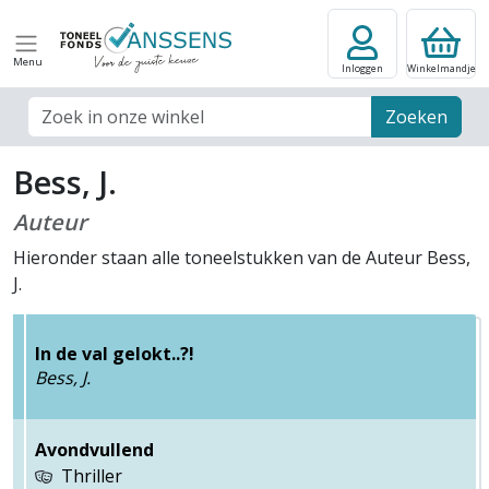
Menu
Inloggen
Winkelmandje
Zoek veld
Zoeken
Bess, J.
Auteur
Hieronder staan alle toneelstukken van de Auteur Bess,
J.
In de val gelokt..?!
Bess, J.
Avondvullend
Thriller