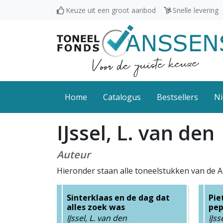
Keuze uit een groot aanbod
Snelle levering
Home
Catalogus
Bestsellers
Ni
IJssel, L. van den
Auteur
Hieronder staan alle toneelstukken van de Au
Sinterklaas en de dag dat
Pie
alles zoek was
pe
IJssel, L. van den
IJss