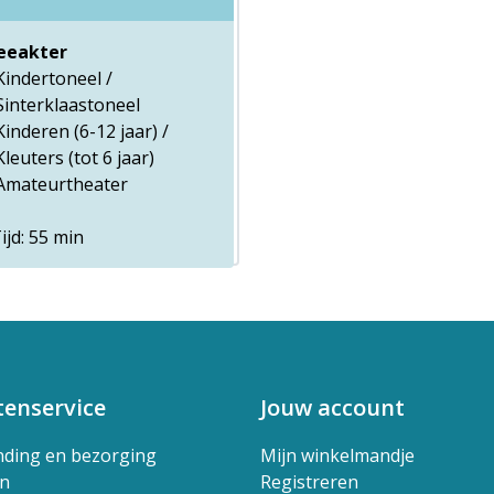
eeakter
Kindertoneel /
Sinterklaastoneel
Kinderen (6-12 jaar) /
Kleuters (tot 6 jaar)
Amateurtheater
ijd: 55 min
tenservice
Jouw account
nding en bezorging
Mijn winkelmandje
en
Registreren