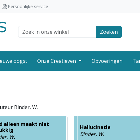
Persoonlijke service
Zoek veld
Zoeken
euwe oogst
Onze Creatieven
Opvoeringen
Ta
uteur Binder, W.
d alleen maakt niet
Hallucinatie
ukkig
Binder, W.
der, W.