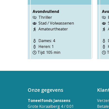
Avondvullend
Avo
Thriller
Stad / Volwassenen
Amateurtheater
Dames: 4
D
Heren: 1
H
Tijd: 105 min
T
Onze gegevens
Klan
Toneelfonds Janssens
Verze
Grote Koraalberg 4 / 0.01
Betal