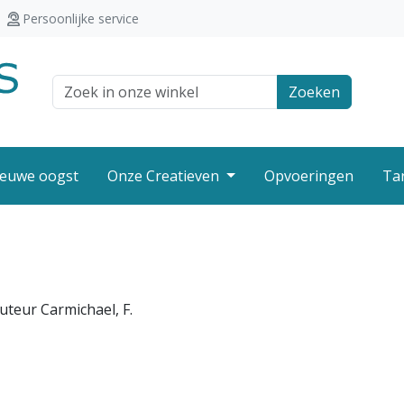
Persoonlijke service
Zoek veld
Zoeken
euwe oogst
Onze Creatieven
Opvoeringen
Ta
uteur Carmichael, F.