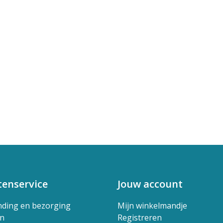
tenservice
Jouw account
nding en bezorging
Mijn winkelmandje
en
Registreren