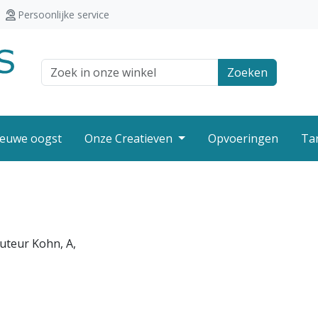
Persoonlijke service
Zoek veld
Zoeken
euwe oogst
Onze Creatieven
Opvoeringen
Ta
uteur Kohn, A,