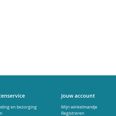
tenservice
Jouw account
nding en bezorging
Mijn winkelmandje
en
Registreren