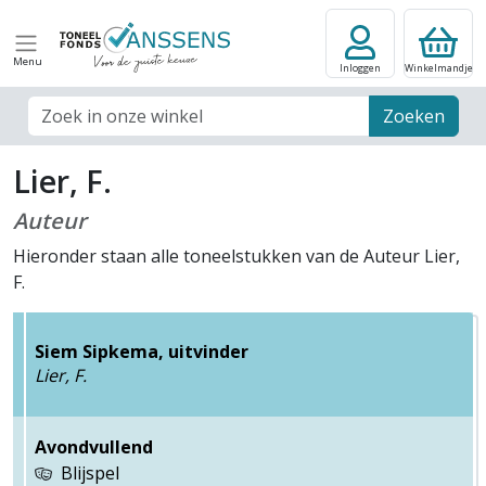
Menu
Inloggen
Winkelmandje
Zoek veld
Zoeken
Lier, F.
Auteur
Hieronder staan alle toneelstukken van de Auteur Lier,
F.
Siem Sipkema, uitvinder
Lier, F.
Avondvullend
Blijspel