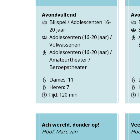
Avondvullend
Avo
Blijspel / Adolescenten 16-
20 jaar
Adolescenten (16-20 jaar) /
Volwassenen
Adolescenten (16-20 jaar) /
Amateurtheater /
Beroepstheater
Dames: 11
D
Heren: 7
H
Tijd: 120 min
T
Ach wereld, donder op!
Vee
Hoof, Marc van
Hoo