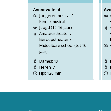
Avondvullend
Avo
Jongerenmusical /
Kindermusical
Jeugd (12-16 jaar)
Amateurtheater /
Beroepstheater /
Middelbare school (tot 16
jaar)
Dames: 19
D
Heren: 7
H
Tijd: 120 min
T