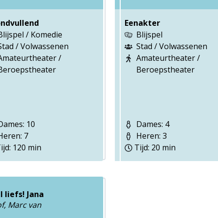
ndvullend
Eenakter
Blijspel / Komedie
Blijspel
Stad / Volwassenen
Stad / Volwassenen
Amateurtheater /
Amateurtheater /
Beroepstheater
Beroepstheater
ames: 10
Dames: 4
eren: 7
Heren: 3
ijd: 120 min
Tijd: 20 min
l liefs! Jana
f, Marc van