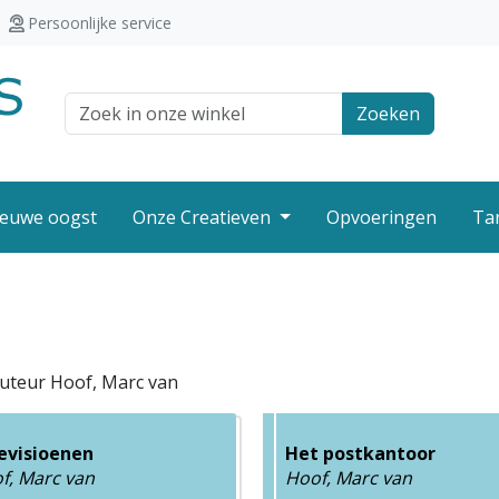
Persoonlijke service
Zoek veld
Zoeken
euwe oogst
Onze Creatieven
Opvoeringen
Ta
Auteur Hoof, Marc van
evisioenen
Het postkantoor
f, Marc van
Hoof, Marc van