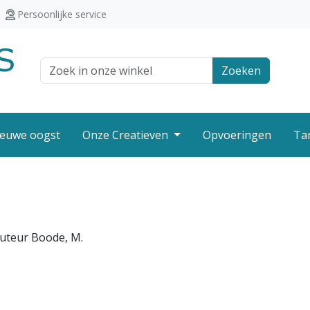
Persoonlijke service
Zoek veld
Zoeken
euwe oogst
Onze Creatieven
Opvoeringen
Ta
Auteur Boode, M.