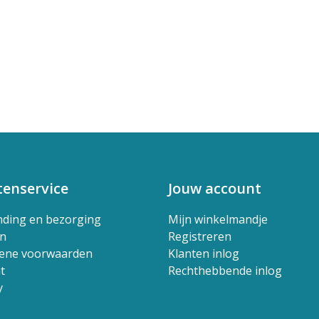
tenservice
Jouw account
nding en bezorging
Mijn winkelmandje
en
Registreren
ene voorwaarden
Klanten inlog
t
Rechthebbende inlog
y