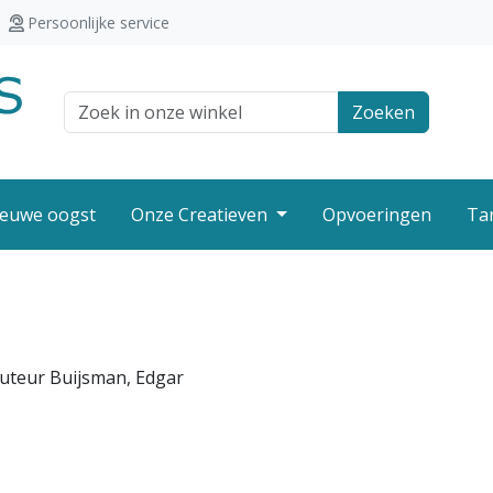
Persoonlijke service
Zoek veld
Zoeken
euwe oogst
Onze Creatieven
Opvoeringen
Ta
Auteur Buijsman, Edgar