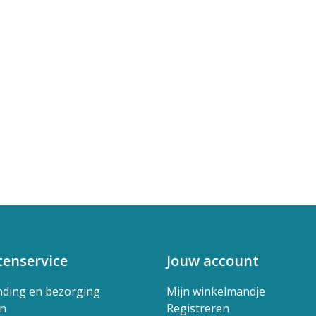
tenservice
Jouw account
nding en bezorging
Mijn winkelmandje
en
Registreren