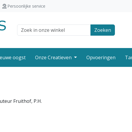
Persoonlijke service
Zoek veld
Zoeken
euwe oogst
Onze Creatieven
Opvoeringen
Ta
teur Fruithof, P.H.