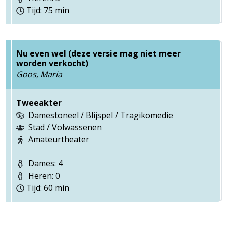
Tijd: 75 min
Nu even wel (deze versie mag niet meer
worden verkocht)
Goos, Maria
Tweeakter
Damestoneel / Blijspel / Tragikomedie
Stad / Volwassenen
Amateurtheater
Dames: 4
Heren: 0
Tijd: 60 min