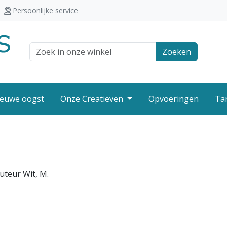
Persoonlijke service
Zoek veld
Zoeken
euwe oogst
Onze Creatieven
Opvoeringen
Ta
uteur Wit, M.