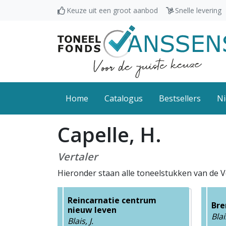
Keuze uit een groot aanbod
Snelle levering
Home
Catalogus
Bestsellers
Ni
Capelle, H.
Vertaler
Hieronder staan alle toneelstukken van de Ve
Reincarnatie centrum
Bre
nieuw leven
Blais
Blais, J.