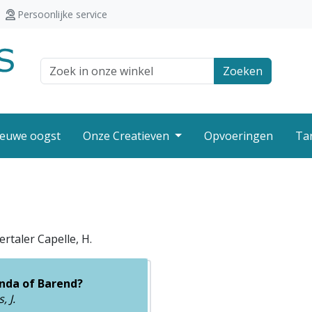
Persoonlijke service
Zoek veld
Zoeken
euwe oogst
Onze Creatieven
Opvoeringen
Ta
rtaler Capelle, H.
nda of Barend?
, J.