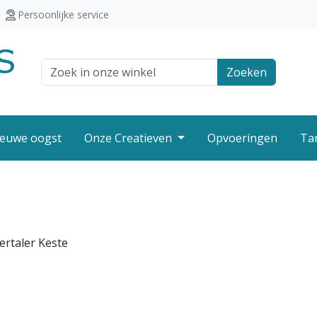
Persoonlijke service
Zoek veld
Zoeken
euwe oogst
Onze Creatieven
Opvoeringen
Ta
ertaler Keste