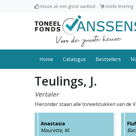
Keuze uit een groot aanbod
Snelle levering
Home
Catalogus
Bestsellers
Ni
Teulings, J.
Vertaler
Hieronder staan alle toneelstukken van de Ve
Anastasia
Flu
Maurette, M.
Bat