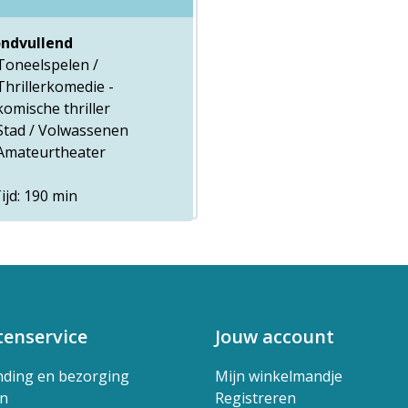
ndvullend
Toneelspelen /
Thrillerkomedie -
komische thriller
Stad / Volwassenen
Amateurtheater
ijd: 190 min
tenservice
Jouw account
nding en bezorging
Mijn winkelmandje
en
Registreren