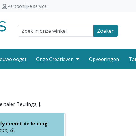
Persoonlijke service
Zoek veld
Zoeken
euwe oogst
Onze Creatieven
Opvoeringen
Ta
rtaler Teulings, J.
ffy neemt de leiding
son, G.