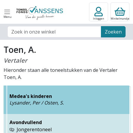
Menu
Inloggen
Winkelmandje
Zoek veld
Zoeken
Toen, A.
Vertaler
Hieronder staan alle toneelstukken van de Vertaler
Toen, A.
Medea's kinderen
Lysander, Per / Osten, S.
Avondvullend
Jongerentoneel