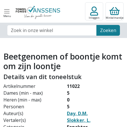
Menu
Inloggen
Winkelmandje
Zoek veld
Zoeken
Beetgenomen of boontje komt
om zijn loontje
Details van dit toneelstuk
Artikelnummer
11022
Dames (min - max)
5
Heren (min - max)
0
Personen
5
Auteur(s)
Day, D.M.
Vertaler(s)
Slokker, L.