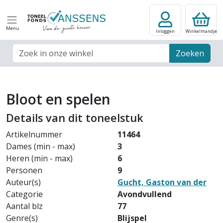
Menu
Inloggen
Winkelmandje
Zoek veld
Zoeken
Bloot en spelen
Details van dit toneelstuk
Artikelnummer
11464
Dames (min - max)
3
Heren (min - max)
6
Personen
9
Auteur(s)
Gucht, Gaston van der
Categorie
Avondvullend
Aantal blz
77
Genre(s)
Blijspel