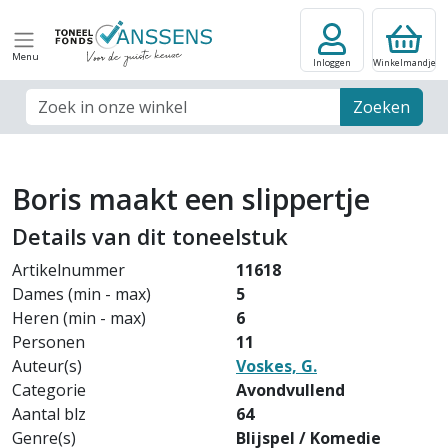
Menu
Inloggen
Winkelmandje
Zoek veld
Zoeken
Boris maakt een slippertje
Details van dit toneelstuk
Artikelnummer
11618
Dames (min - max)
5
Heren (min - max)
6
Personen
11
Auteur(s)
Voskes, G.
Categorie
Avondvullend
Aantal blz
64
Genre(s)
Blijspel / Komedie