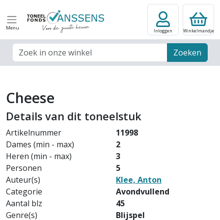
Menu
Inloggen
Winkelmandje
Zoek veld
Zoeken
Cheese
Details van dit toneelstuk
Artikelnummer
11998
Dames (min - max)
2
Heren (min - max)
3
Personen
5
Auteur(s)
Klee, Anton
Categorie
Avondvullend
Aantal blz
45
Genre(s)
Blijspel