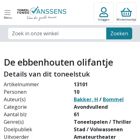
Menu
Inloggen
Winkelmandje
Zoek veld
Zoeken
De ebbenhouten olifantje
Details van dit toneelstuk
Artikelnummer
13101
Personen
10
Auteur(s)
Bakker, H
/
Bommel
Categorie
Avondvullend
Aantal blz
61
Genre(s)
Toneelspelen / Thriller
Doelpubliek
Stad / Volwassenen
Uitvoerder
Amateurtheater