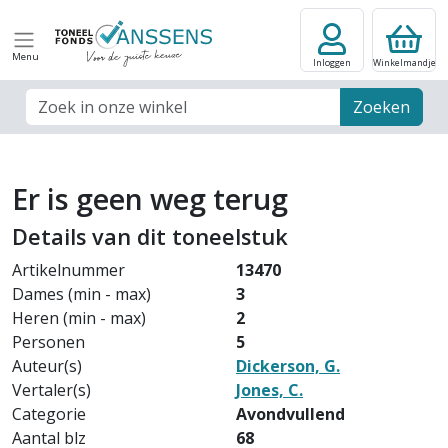
Menu
Inloggen
Winkelmandje
Zoek veld
Zoeken
Er is geen weg terug
Details van dit toneelstuk
Artikelnummer
13470
Dames (min - max)
3
Heren (min - max)
2
Personen
5
Auteur(s)
Dickerson, G.
Vertaler(s)
Jones, C.
Categorie
Avondvullend
Aantal blz
68