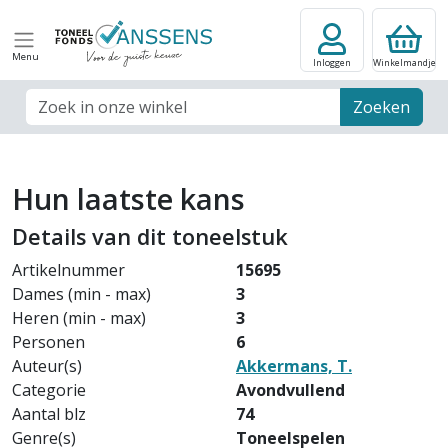
Menu
Inloggen
Winkelmandje
Zoek veld
Zoeken
Hun laatste kans
Details van dit toneelstuk
Artikelnummer
15695
Dames (min - max)
3
Heren (min - max)
3
Personen
6
Auteur(s)
Akkermans, T.
Categorie
Avondvullend
Aantal blz
74
Genre(s)
Toneelspelen