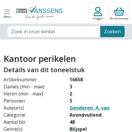
Menu
Inloggen
Winkelmandje
Zoek veld
Zoeken
Kantoor perikelen
Details van dit toneelstuk
Artikelnummer
16658
Dames (min - max)
3
Heren (min - max)
2
Personen
5
Auteur(s)
Genderen, A. van
Categorie
Avondvullend
Aantal blz
48
Genre(s)
Blijspel