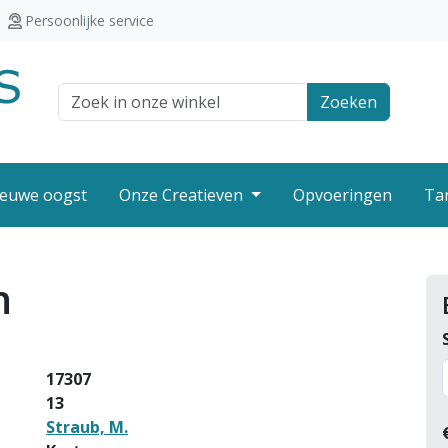
Persoonlijke service
Zoek veld
Zoeken
euwe oogst
Onze Creatieven
Opvoeringen
Ta
n
17307
13
Straub, M.