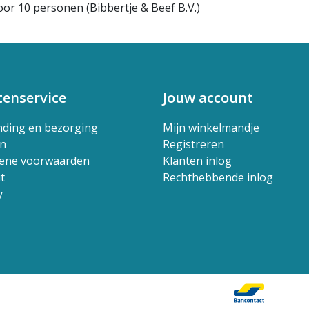
or 10 personen (Bibbertje & Beef B.V.)
tenservice
Jouw account
nding en bezorging
Mijn winkelmandje
en
Registreren
ene voorwaarden
Klanten inlog
t
Rechthebbende inlog
y