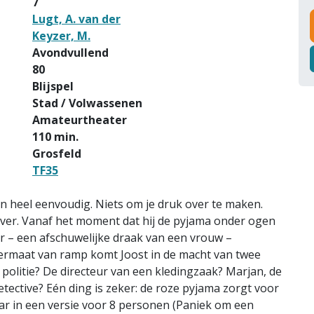
7
Lugt, A. van der
Keyzer, M.
Avondvullend
80
Blijspel
Stad / Volwassenen
Amateurtheater
110 min.
Grosfeld
TF35
n heel eenvoudig. Niets om je druk over te maken.
ver. Vanaf het moment dat hij de pyjama onder ogen
r – een afschuwelijke draak van een vrouw –
ermaat van ramp komt Joost in de macht van twee
olitie? De directeur van een kledingzaak? Marjan, de
tective? Eén ding is zeker: de roze pyjama zorgt voor
aar in een versie voor 8 personen (Paniek om een