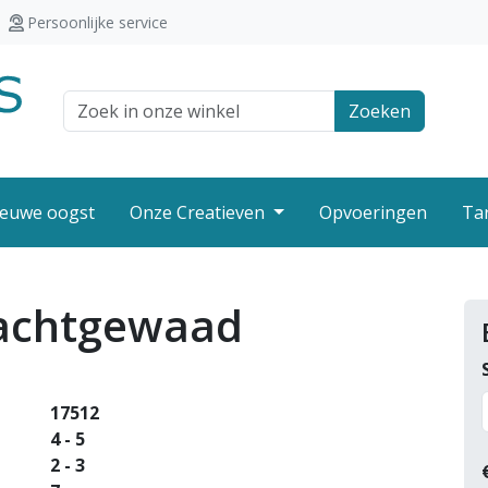
Persoonlijke service
Zoek veld
Zoeken
euwe oogst
Onze Creatieven
Opvoeringen
Ta
achtgewaad
17512
4 - 5
2 - 3