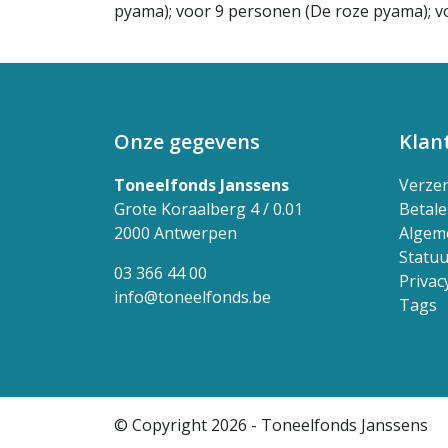
pyama); voor 9 personen (De roze pyama); vo
Onze gegevens
Klan
Toneelfonds Janssens
Verze
Grote Koraalberg 4 / 0.01
Betal
2000 Antwerpen
Algem
Statuu
03 366 44 00
Privac
info@toneelfonds.be
Tags
© Copyright 2026 - Toneelfonds Janssens