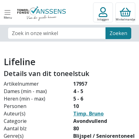
Menu
Inloggen
Winkelmandje
Zoek veld
Zoeken
Lifeline
Details van dit toneelstuk
Artikelnummer
17957
Dames (min - max)
4 - 5
Heren (min - max)
5 - 6
Personen
10
Auteur(s)
Timp, Bruno
Categorie
Avondvullend
Aantal blz
80
Genre(s)
Blijspel / Seniorentoneel