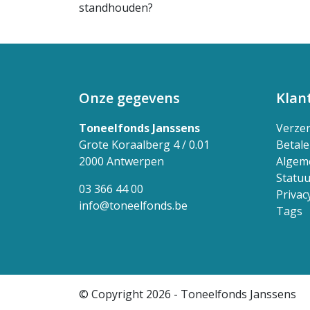
standhouden?
Onze gegevens
Klan
Toneelfonds Janssens
Verze
Grote Koraalberg 4 / 0.01
Betal
2000 Antwerpen
Algem
Statuu
03 366 44 00
Privac
info@toneelfonds.be
Tags
© Copyright 2026 - Toneelfonds Janssens