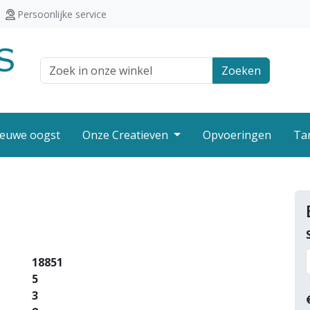
Persoonlijke service
Zoek veld
Zoeken
euwe oogst
Onze Creatieven
Opvoeringen
Ta
18851
5
3