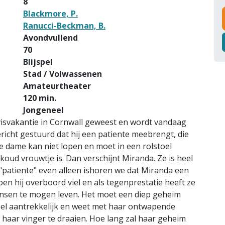
8
Blackmore, P.
Ranucci-Beckman, B.
Avondvullend
70
Blijspel
Stad / Volwassenen
Amateurtheater
120 min.
Jongeneel
visvakantie in Cornwall geweest en wordt vandaag
bericht gestuurd dat hij een patiente meebrengt, die
de dame kan niet lopen en moet in een rolstoel
oud vrouwtje is. Dan verschijnt Miranda. Ze is heel
"patiente" even alleen ishoren we dat Miranda een
oen hij overboord viel en als tegenprestatie heeft ze
nsen te mogen leven. Het moet een diep geheim
 heel aantrekkelijk en weet met haar ontwapende
 haar vinger te draaien. Hoe lang zal haar geheim