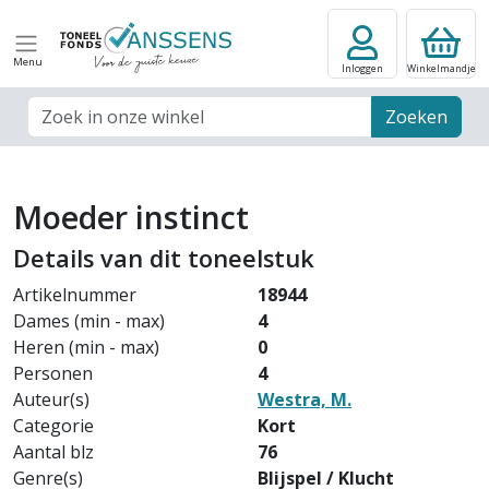
Menu
Inloggen
Winkelmandje
Zoek veld
Zoeken
Moeder instinct
Details van dit toneelstuk
Artikelnummer
18944
Dames (min - max)
4
Heren (min - max)
0
Personen
4
Auteur(s)
Westra, M.
Categorie
Kort
Aantal blz
76
Genre(s)
Blijspel / Klucht