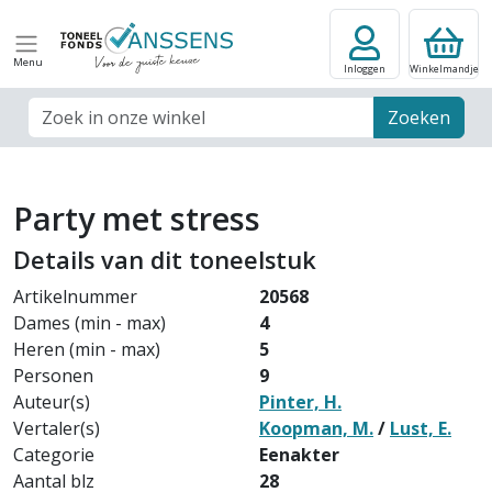
Menu
Inloggen
Winkelmandje
Zoek veld
Zoeken
Party met stress
Details van dit toneelstuk
Artikelnummer
20568
Dames (min - max)
4
Heren (min - max)
5
Personen
9
Auteur(s)
Pinter, H.
Vertaler(s)
Koopman, M.
/
Lust, E.
Categorie
Eenakter
Aantal blz
28