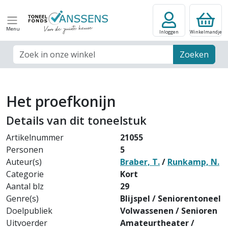
Menu
Inloggen
Winkelmandje
Zoek veld
Zoeken
Het proefkonijn
Details van dit toneelstuk
Artikelnummer
21055
Personen
5
Auteur(s)
Braber, T.
/
Runkamp, N.
Categorie
Kort
Aantal blz
29
Genre(s)
Blijspel / Seniorentoneel
Doelpubliek
Volwassenen / Senioren
Uitvoerder
Amateurtheater /