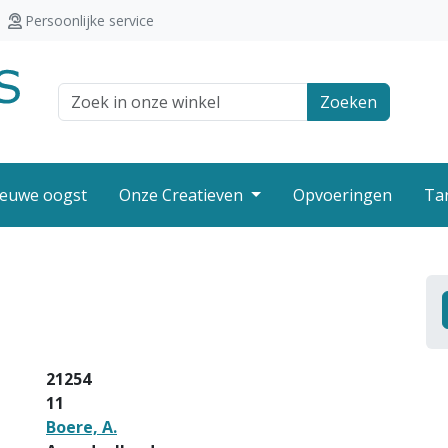
Persoonlijke service
Zoek veld
Zoeken
euwe oogst
Onze Creatieven
Opvoeringen
Ta
21254
11
Boere, A.