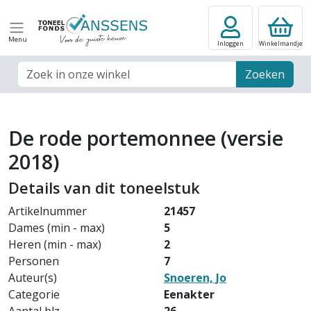
Menu
Inloggen
Winkelmandje
Zoek veld
Zoeken
De rode portemonnee (versie
2018)
Details van dit toneelstuk
Artikelnummer
21457
Dames (min - max)
5
Heren (min - max)
2
Personen
7
Auteur(s)
Snoeren, Jo
Categorie
Eenakter