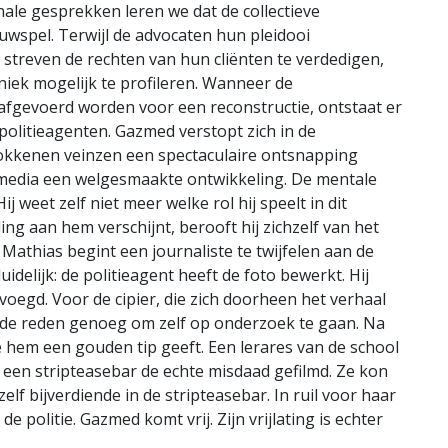
nale gesprekken leren we dat de collectieve
wspel. Terwijl de advocaten hun pleidooi
 streven de rechten van hun cliënten te verdedigen,
niek mogelijk te profileren. Wanneer de
afgevoerd worden voor een reconstructie, ontstaat er
politieagenten. Gazmed verstopt zich in de
rokkenen veinzen een spectaculaire ontsnapping
 media een welgesmaakte ontwikkeling. De mentale
 weet zelf niet meer welke rol hij speelt in dit
ding aan hem verschijnt, berooft hij zichzelf van het
Mathias begint een journaliste te twijfelen aan de
idelijk: de politieagent heeft de foto bewerkt. Hij
oegd. Voor de cipier, die zich doorheen het verhaal
de reden genoeg om zelf op onderzoek te gaan. Na
e hem een gouden tip geeft. Een lerares van de school
 een stripteasebar de echte misdaad gefilmd. Ze kon
lf bijverdiende in de stripteasebar. In ruil voor haar
e politie. Gazmed komt vrij. Zijn vrijlating is echter