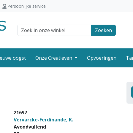
Persoonlijke service
Zoek veld
Zoeken
euwe oogst
Onze Creatieven
Opvoeringen
Ta
21692
Vervarcke-Ferdinande, K.
Avondvullend