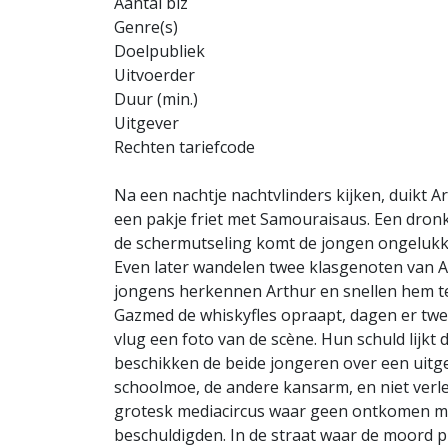
Aantal blz
Genre(s)
Doelpubliek
Uitvoerder
Duur (min.)
Uitgever
Rechten tariefcode
Na een nachtje nachtvlinders kijken, duikt 
een pakje friet met Samouraisaus. Een dronke
de schermutseling komt de jongen ongelukkig
Even later wandelen twee klasgenoten van A
jongens herkennen Arthur en snellen hem te
Gazmed de whiskyfles opraapt, dagen er twe
vlug een foto van de scène. Hun schuld lijk
beschikken de beide jongeren over een uitg
schoolmoe, de andere kansarm, en niet verle
grotesk mediacircus waar geen ontkomen meer
beschuldigden. In de straat waar de moord 