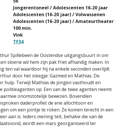
56
Jongerentoneel / Adolescenten 16-20 jaar
Adolescenten (16-20 jaar) / Volwassenen
Adolescenten (16-20 jaar) / Amateurtheater
100 min.
Vink
TF34
Arthur Spillebeen de Oostendse uitgangsbuurt in om
n sloerie wil hem zijn pak friet afhandig maken. In
 ten val waardoor hij na enkele seconden overlijdt.
rthur door het steegje: Gazmed en Mathias. De
r hulp. Terwijl Mathias de jongen vasthoudt en
e politieagenten op. Een van de twee agenten neemt
t daarmee onomstotelijk bewezen. Bovendien
esproken daderprofiel: de ene allochtoon en
gen om een jointje te roken. Ze komen terecht in een
 aan is. Ieders mening telt, behalve die van de
plaatsvond, wordt een mars georganiseerd ter