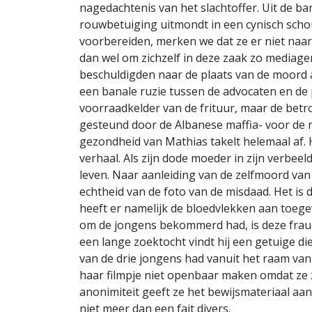
nagedachtenis van het slachtoffer. Uit de ba
rouwbetuiging uitmondt in een cynisch schou
voorbereiden, merken we dat ze er niet naar
dan wel om zichzelf in deze zaak zo mediage
beschuldigden naar de plaats van de moord 
een banale ruzie tussen de advocaten en de 
voorraadkelder van de frituur, maar de bet
gesteund door de Albanese maffia- voor de
gezondheid van Mathias takelt helemaal af. Hij
verhaal. Als zijn dode moeder in zijn verbeel
leven. Naar aanleiding van de zelfmoord van 
echtheid van de foto van de misdaad. Het is du
heeft er namelijk de bloedvlekken aan toegev
om de jongens bekommerd had, is deze frau
een lange zoektocht vindt hij een getuige di
van de drie jongens had vanuit het raam van
haar filmpje niet openbaar maken omdat ze ze
anonimiteit geeft ze het bewijsmateriaal aan d
niet meer dan een fait divers.