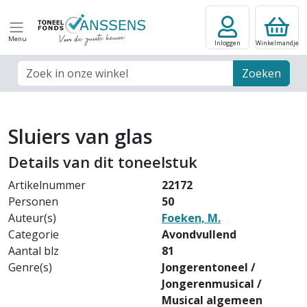
Menu
Inloggen
Winkelmandje
Zoek veld
Zoeken
Sluiers van glas
Details van dit toneelstuk
Artikelnummer
22172
Personen
50
Auteur(s)
Foeken, M.
Categorie
Avondvullend
Aantal blz
81
Genre(s)
Jongerentoneel /
Jongerenmusical /
Musical algemeen