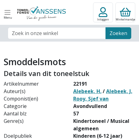
Menu
Inloggen
Winkelmandje
Zoek veld
Zoeken
Smoddelsmots
Details van dit toneelstuk
Artikelnummer
22191
Auteur(s)
Alebeek, H.
/
Alebeek, J.
Componist(en)
Rooy, Sjef van
Categorie
Avondvullend
Aantal blz
57
Genre(s)
Kindertoneel / Musical
algemeen
Doelpubliek
Kinderen (6-12 jaar)