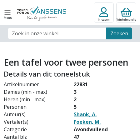
Menu
Inloggen
Winkelmandje
Zoek veld
Zoeken
Een tafel voor twee personen
Details van dit toneelstuk
Artikelnummer
22831
Dames (min - max)
3
Heren (min - max)
2
Personen
5
Auteur(s)
Shank, A.
Vertaler(s)
Foeken, M.
Categorie
Avondvullend
Aantal blz
47