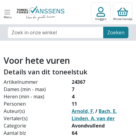
Menu
Inloggen
Winkelmandje
Zoek veld
Zoeken
Voor hete vuren
Details van dit toneelstuk
Artikelnummer
24367
Dames (min - max)
7
Heren (min - max)
4
Personen
11
Auteur(s)
Arnold, F.
/
Bach, E.
Vertaler(s)
Linden, A. van der
Categorie
Avondvullend
Aantal blz
64