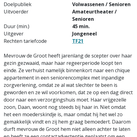
Doelpubliek
Volwassenen / Senioren
Uitvoerder
Amateurtheater /
Senioren
Duur (min.)
45 min.
Uitgever
Jongeneel
Rechten tariefcode
TF21
Mevrouw de Groot heeft jarenlang de scepter over haar
gezin gezwaaid, maar haar regeerperiode loopt ten
einde. Ze verhuist namelijk binnenkort naar een chique
appartement in een seniorencomplex met inpandige
zorgverlening, omdat ze al wat slechter te been is
geworden en ze wil voorkomen, dat ze op een dag direct
door naar een verzorgingshuis moet. Haar vrijgezelle
zoon, Daan, woont nog steeds bij haar in. Niet omdat
het een moederskindje is, maar omdat hij het wel zo
gemakkelijk vindt en zij hem graag bemoedert. Daarom
durft mevrouw de Groot hem niet alleen achter te laten
en heeft ze een contactadvertentie geplaatst om een