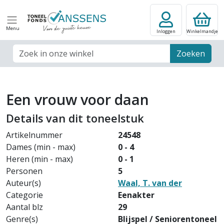
Menu
Inloggen
Winkelmandje
Zoek veld
Zoeken
Een vrouw voor daan
Details van dit toneelstuk
Artikelnummer
24548
Dames (min - max)
0 - 4
Heren (min - max)
0 - 1
Personen
5
Auteur(s)
Waal, T. van der
Categorie
Eenakter
Aantal blz
29
Genre(s)
Blijspel / Seniorentoneel