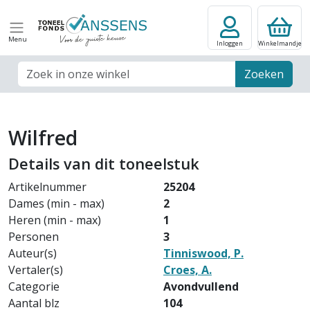
Menu
Inloggen
Winkelmandje
Zoek veld
Zoeken
Wilfred
Details van dit toneelstuk
Artikelnummer
25204
Dames (min - max)
2
Heren (min - max)
1
Personen
3
Auteur(s)
Tinniswood, P.
Vertaler(s)
Croes, A.
Categorie
Avondvullend
Aantal blz
104