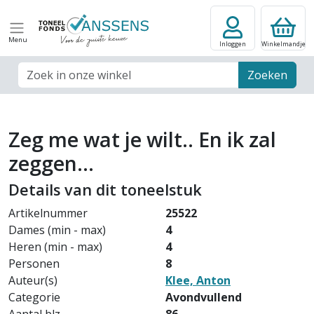
Menu
Inloggen
Winkelmandje
Zoek veld
Zoeken
Zeg me wat je wilt.. En ik zal
zeggen...
Details van dit toneelstuk
Artikelnummer
25522
Dames (min - max)
4
Heren (min - max)
4
Personen
8
Auteur(s)
Klee, Anton
Categorie
Avondvullend